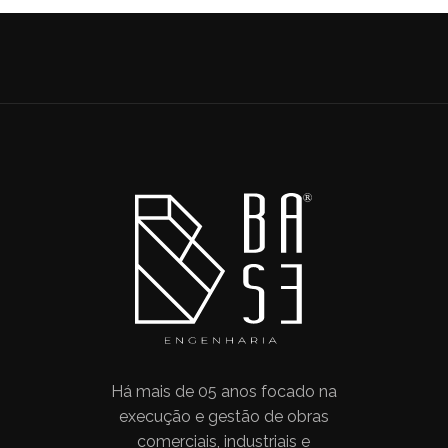
Há mais de 05 anos focado na
execução e gestão de obras
comerciais, industriais e