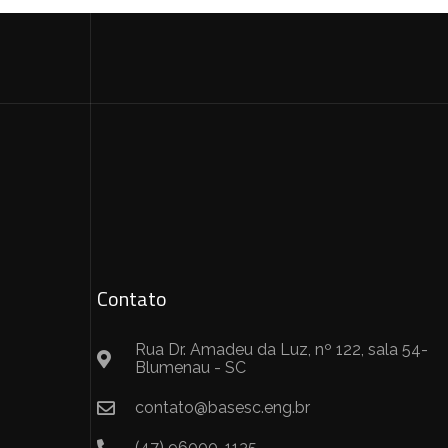
Contato
Rua Dr. Amadeu da Luz, nº 122, sala 54-
Blumenau - SC
contato@basesc.eng.br
(47) 96000-1135